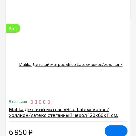
Хит!
В наличии
Malika Детский матрас «Bico Latex» кокос/
холлкон/латекс стеганный чехол 120х60х11 см.
LHB10
6 950
₽